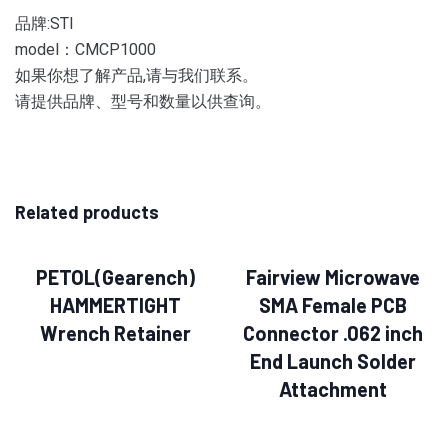
品牌:STI
model：CMCP1000
如果你想了解产品,请与我们联系。
请提供品牌、型号和数量以供查询。
Related products
PETOL(Gearench)
Fairview Microwave
HAMMERTIGHT
SMA Female PCB
Wrench Retainer
Connector .062 inch
End Launch Solder
Attachment