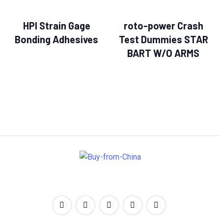
HPI Strain Gage
roto-power Crash
Bonding Adhesives
Test Dummies STAR
BART W/O ARMS