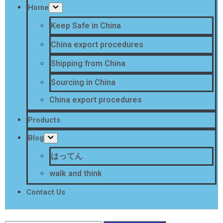
Home
Keep Safe in China
China export procedures
Shipping from China
Sourcing in China
China export procedures
Products
Blog
はってん
walk and think
Contact Us