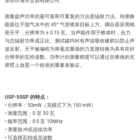
深圳市海岸贸易有限公司
测量超声功率的最可靠和可重复的方法是辐射力法。
待测换
能器位于脱气水中的 45° 气背锥形目标上方。
耦合器采用精
密天平，分辨率为 ± 0.15 瓦。
当声能作用于锥体时，合力
与总辐射功率成正比。
测试罐内衬有声波吸收橡胶以防止声
波反射。
天平被编程为将毫克量级的力直接转换为具有良好
分辨率的瓦特读数。
功率计的测量精度可以通过在锥体的支
撑臂上放置一个校准的重量来验证。
USP-50SP 的特点：
• 分辨率：50mW（克模式下为 150 mW）
• 测量范围：0 至 30 瓦
• 频率范围：0.5 至 10MHz
• 测量脉冲或连续功率
• 可选择瓦特或克读数