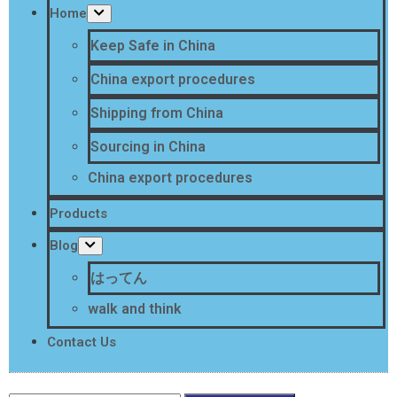
Home
Keep Safe in China
China export procedures
Shipping from China
Sourcing in China
China export procedures
Products
Blog
はってん
walk and think
Contact Us