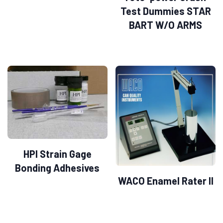
Test Dummies STAR
BART W/O ARMS
HPI Strain Gage
Bonding Adhesives
WACO Enamel Rater II