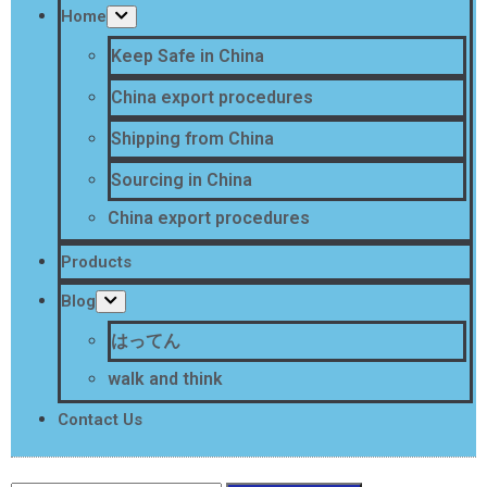
Home
Keep Safe in China
China export procedures
Shipping from China
Sourcing in China
China export procedures
Products
Blog
はってん
walk and think
Contact Us