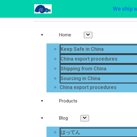
We ship 
Home
Keep Safe in China
China export procedures
Shipping from China
Sourcing in China
China export procedures
Products
Blog
はってん