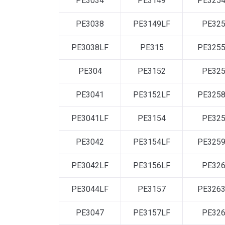
PE3034
PE3149
PE3254
PE3038
PE3149LF
PE32
PE3038LF
PE315
PE3255
PE304
PE3152
PE32
PE3041
PE3152LF
PE3258
PE3041LF
PE3154
PE32
PE3042
PE3154LF
PE3259
PE3042LF
PE3156LF
PE32
PE3044LF
PE3157
PE3263
PE3047
PE3157LF
PE32