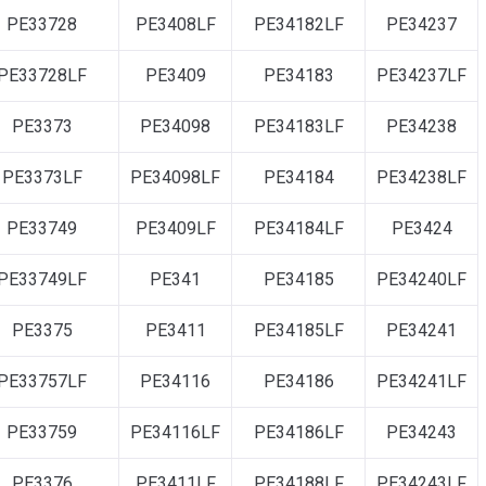
PE33728
PE3408LF
PE34182LF
PE34237
PE33728LF
PE3409
PE34183
PE34237LF
PE3373
PE34098
PE34183LF
PE34238
PE3373LF
PE34098LF
PE34184
PE34238LF
PE33749
PE3409LF
PE34184LF
PE3424
PE33749LF
PE341
PE34185
PE34240LF
PE3375
PE3411
PE34185LF
PE34241
PE33757LF
PE34116
PE34186
PE34241LF
PE33759
PE34116LF
PE34186LF
PE34243
PE3376
PE3411LF
PE34188LF
PE34243LF