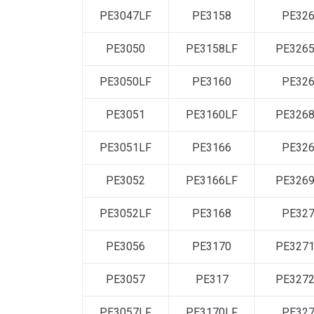
PE3047LF
PE3158
PE32
PE3050
PE3158LF
PE3265
PE3050LF
PE3160
PE32
PE3051
PE3160LF
PE3268
PE3051LF
PE3166
PE32
PE3052
PE3166LF
PE3269
PE3052LF
PE3168
PE32
PE3056
PE3170
PE3271
PE3057
PE317
PE3272
PE3057LF
PE3170LF
PE32