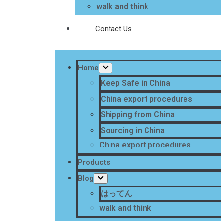
walk and think
Contact Us
Home
Keep Safe in China
China export procedures
Shipping from China
Sourcing in China
China export procedures
Products
Blog
はってん
walk and think