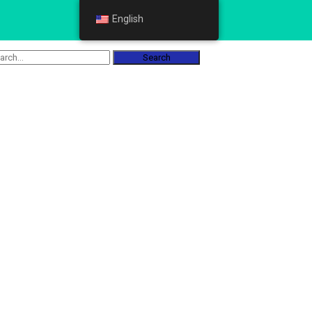
English
English
Search