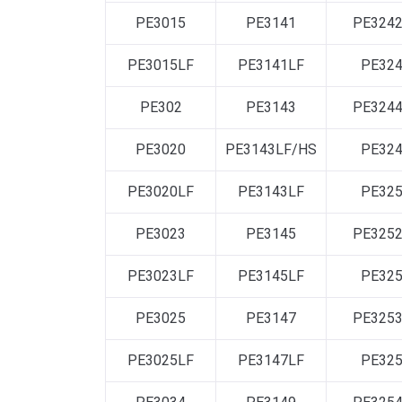
PE3015
PE3141
PE3242
PE3015LF
PE3141LF
PE32
PE302
PE3143
PE3244
PE3020
PE3143LF/HS
PE32
PE3020LF
PE3143LF
PE32
PE3023
PE3145
PE3252
PE3023LF
PE3145LF
PE32
PE3025
PE3147
PE3253
PE3025LF
PE3147LF
PE32