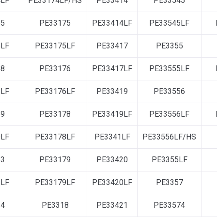
LF
PE33174LF/HS
PE33414
PE33545
55
PE33175
PE33414LF
PE33545LF
LF
PE33175LF
PE33417
PE3355
58
PE33176
PE33417LF
PE33555LF
LF
PE33176LF
PE33419
PE33556
59
PE33178
PE33419LF
PE33556LF
LF
PE33178LF
PE3341LF
PE33556LF/HS
63
PE33179
PE33420
PE3355LF
LF
PE33179LF
PE33420LF
PE3357
64
PE3318
PE33421
PE33574